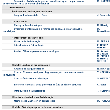
Séminaire: Archéologie pré- et protohistorique : Le patrimoine :
M. KAESE
conservation, mise en valeur et médiation
Renforcement
Renforcement en langues anciennes
Langue fondamentale I : Grec
J. Schneide
Cartographie
Cartographie thématique
R. Känzig
Systèmes d'information à références spatiales et cartographie
M.
numérique
Bouzelbou
Renforcement en ethnologie
Histoire de l'ethnologie
M. FRESIA
Introduction à l'ethnologie
E. HERTZ
WERRO
Atelier: Films et parcours en ethnologie
B. Aubert
P. Caballé
M. FRESIA
E. HERTZ
WERRO
Module: Ecriture et argumentation
Analyse de l'argumentation
R. MICHEL
Cours - Travaux pratiques: Argumenter, écrire et convaincre à
T. HERMA
l'université
Cours-séminaire de rhétorique
S. OSWAL
Ecrire en français : de la ponctuation à la cohésion textuelle
C. Salas
Introduction à la rhétorique
T. HERMA
Mémoire de bachelor en Archéologie
Mémoire de Bachelor en archéologie
M. HONEG
Module: Statistiques pour sciences humaines