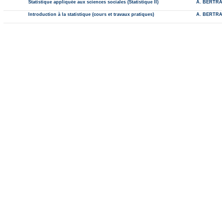
Statistique appliquée aux sciences sociales (Statistique II)
A. BERTR
Introduction à la statistique (cours et travaux pratiques)
A. BERTR