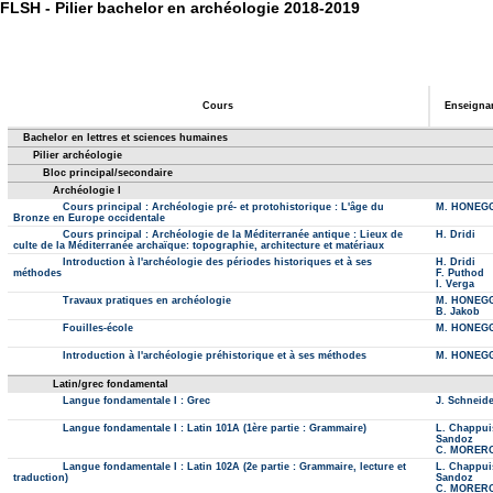
FLSH - Pilier bachelor en archéologie 2018-2019
Cours
Enseigna
Bachelor en lettres et sciences humaines
Pilier archéologie
Bloc principal/secondaire
Archéologie I
Cours principal : Archéologie pré- et protohistorique : L'âge du
M. HONEG
Bronze en Europe occidentale
Cours principal : Archéologie de la Méditerranée antique : Lieux de
H. Dridi
culte de la Méditerranée archaïque: topographie, architecture et matériaux
Introduction à l'archéologie des périodes historiques et à ses
H. Dridi
méthodes
F. Puthod
I. Verga
Travaux pratiques en archéologie
M. HONEG
B. Jakob
Fouilles-école
M. HONEG
Introduction à l'archéologie préhistorique et à ses méthodes
M. HONEG
Latin/grec fondamental
Langue fondamentale I : Grec
J. Schneide
Langue fondamentale I : Latin 101A (1ère partie : Grammaire)
L. Chappui
Sandoz
C. MORER
Langue fondamentale I : Latin 102A (2e partie : Grammaire, lecture et
L. Chappui
traduction)
Sandoz
C. MORER