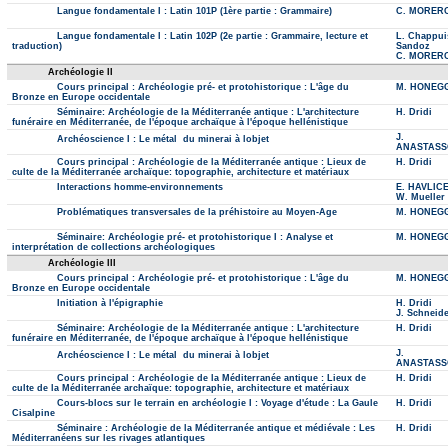
Langue fondamentale I : Latin 101P (1ère partie : Grammaire)
C. MORER
Langue fondamentale I : Latin 102P (2e partie : Grammaire, lecture et
L. Chappui
traduction)
Sandoz
C. MORER
Archéologie II
Cours principal : Archéologie pré- et protohistorique : L'âge du
M. HONEG
Bronze en Europe occidentale
Séminaire: Archéologie de la Méditerranée antique : L'architecture
H. Dridi
funéraire en Méditerranée, de l'époque archaïque à l'époque hellénistique
J.
Archéoscience I : Le métal  du minerai à lobjet
ANASTASS
Cours principal : Archéologie de la Méditerranée antique : Lieux de
H. Dridi
culte de la Méditerranée archaïque: topographie, architecture et matériaux
Interactions homme-environnements
E. HAVLIC
W. Mueller
Problématiques transversales de la préhistoire au Moyen-Age
M. HONEG
Séminaire: Archéologie pré- et protohistorique I : Analyse et
M. HONEG
interprétation de collections archéologiques
Archéologie III
Cours principal : Archéologie pré- et protohistorique : L'âge du
M. HONEG
Bronze en Europe occidentale
Initiation à l'épigraphie
H. Dridi
J. Schneide
Séminaire: Archéologie de la Méditerranée antique : L'architecture
H. Dridi
funéraire en Méditerranée, de l'époque archaïque à l'époque hellénistique
J.
Archéoscience I : Le métal  du minerai à lobjet
ANASTASS
Cours principal : Archéologie de la Méditerranée antique : Lieux de
H. Dridi
culte de la Méditerranée archaïque: topographie, architecture et matériaux
Cours-blocs sur le terrain en archéologie I : Voyage d'étude : La Gaule
H. Dridi
Cisalpine
Séminaire : Archéologie de la Méditerranée antique et médiévale : Les
H. Dridi
Méditerranéens sur les rivages atlantiques