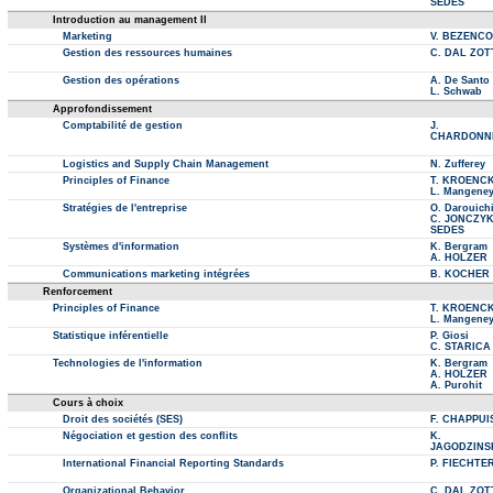
SEDES
Introduction au management II
Marketing
V. BEZENC
Gestion des ressources humaines
C. DAL ZOT
Gestion des opérations
A. De Santo
L. Schwab
Approfondissement
Comptabilité de gestion
J.
CHARDONN
Logistics and Supply Chain Management
N. Zufferey
Principles of Finance
T. KROENC
L. Mangene
Stratégies de l'entreprise
O. Darouich
C. JONCZY
SEDES
Systèmes d'information
K. Bergram
A. HOLZER
Communications marketing intégrées
B. KOCHER
Renforcement
Principles of Finance
T. KROENC
L. Mangene
Statistique inférentielle
P. Giosi
C. STARICA
Technologies de l'information
K. Bergram
A. HOLZER
A. Purohit
Cours à choix
Droit des sociétés (SES)
F. CHAPPUI
Négociation et gestion des conflits
K.
JAGODZINS
International Financial Reporting Standards
P. FIECHTE
Organizational Behavior
C. DAL ZOT