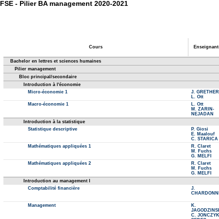
FSE - Pilier BA management 2020-2021
Cours
Enseignant
Bachelor en lettres et sciences humaines
Pilier management
Bloc principal/secondaire
Introduction à l'économie
Micro-économie 1
J. GRETHER
L. Ott
Macro-économie 1
L. Ott
M. ZARIN-
NEJADAN
Introduction à la statistique
Statistique descriptive
P. Giosi
E. Maalouf
C. STARICA
Mathématiques appliquées 1
R. Claret
M. Fuchs
G. MELFI
Mathématiques appliquées 2
R. Claret
M. Fuchs
G. MELFI
Introduction au management I
Comptabilité financière
J.
CHARDONN
Management
K.
JAGODZINS
C. JONCZY