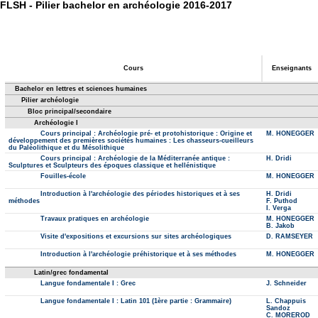
FLSH - Pilier bachelor en archéologie 2016-2017
Cours
Enseignants
Bachelor en lettres et sciences humaines
Pilier archéologie
Bloc principal/secondaire
Archéologie I
Cours principal : Archéologie pré- et protohistorique : Origine et
M. HONEGGER
développement des premières sociétés humaines : Les chasseurs-cueilleurs
du Paléolithique et du Mésolithique
Cours principal : Archéologie de la Méditerranée antique :
H. Dridi
Sculptures et Sculpteurs des époques classique et hellénistique
Fouilles-école
M. HONEGGER
Introduction à l'archéologie des périodes historiques et à ses
H. Dridi
méthodes
F. Puthod
I. Verga
Travaux pratiques en archéologie
M. HONEGGER
B. Jakob
Visite d'expositions et excursions sur sites archéologiques
D. RAMSEYER
Introduction à l'archéologie préhistorique et à ses méthodes
M. HONEGGER
Latin/grec fondamental
Langue fondamentale I : Grec
J. Schneider
Langue fondamentale I : Latin 101 (1ère partie : Grammaire)
L. Chappuis
Sandoz
C. MOREROD