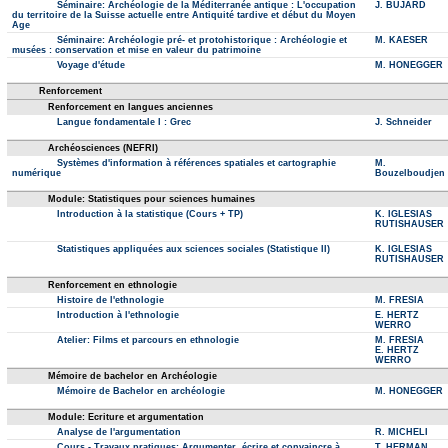
Séminaire: Archéologie de la Méditerranée antique : L'occupation
J. BUJARD
du territoire de la Suisse actuelle entre Antiquité tardive et début du Moyen
Age
Séminaire: Archéologie pré- et protohistorique : Archéologie et
M. KAESER
musées : conservation et mise en valeur du patrimoine
Voyage d'étude
M. HONEGGER
Renforcement
Renforcement en langues anciennes
Langue fondamentale I : Grec
J. Schneider
Archéosciences (NEFRI)
Systèmes d'information à références spatiales et cartographie
M.
numérique
Bouzelboudjen
Module: Statistiques pour sciences humaines
Introduction à la statistique (Cours + TP)
K. IGLESIAS
RUTISHAUSER
Statistiques appliquées aux sciences sociales (Statistique II)
K. IGLESIAS
RUTISHAUSER
Renforcement en ethnologie
Histoire de l'ethnologie
M. FRESIA
Introduction à l'ethnologie
E. HERTZ
WERRO
Atelier: Films et parcours en ethnologie
M. FRESIA
E. HERTZ
WERRO
Mémoire de bachelor en Archéologie
Mémoire de Bachelor en archéologie
M. HONEGGER
Module: Ecriture et argumentation
Analyse de l'argumentation
R. MICHELI
Cours - Travaux pratiques: Argumenter, écrire et convaincre à
T. HERMAN