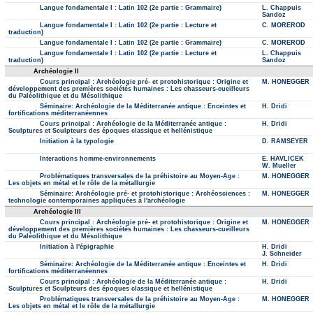
Langue fondamentale I : Latin 102 (2e partie : Grammaire)
L. Chappuis
Sandoz
Langue fondamentale I : Latin 102 (2e partie : Lecture et
C. MOREROD
traduction)
Langue fondamentale I : Latin 102 (2e partie : Grammaire)
C. MOREROD
Langue fondamentale I : Latin 102 (2e partie : Lecture et
L. Chappuis
traduction)
Sandoz
Archéologie II
Cours principal : Archéologie pré- et protohistorique : Origine et
M. HONEGGER
développement des premières sociétés humaines : Les chasseurs-cueilleurs
du Paléolithique et du Mésolithique
Séminaire: Archéologie de la Méditerranée antique : Enceintes et
H. Dridi
fortifications méditerranéennes
Cours principal : Archéologie de la Méditerranée antique :
H. Dridi
Sculptures et Sculpteurs des époques classique et hellénistique
Initiation à la typologie
D. RAMSEYER
Interactions homme-environnements
E. HAVLICEK
W. Mueller
Problématiques transversales de la préhistoire au Moyen-Age :
M. HONEGGER
Les objets en métal et le rôle de la métallurgie
Séminaire: Archéologie pré- et protohistorique : Archéosciences :
M. HONEGGER
technologie contemporaines appliquées à l'archéologie
Archéologie III
Cours principal : Archéologie pré- et protohistorique : Origine et
M. HONEGGER
développement des premières sociétés humaines : Les chasseurs-cueilleurs
du Paléolithique et du Mésolithique
Initiation à l'épigraphie
H. Dridi
J. Schneider
Séminaire: Archéologie de la Méditerranée antique : Enceintes et
H. Dridi
fortifications méditerranéennes
Cours principal : Archéologie de la Méditerranée antique :
H. Dridi
Sculptures et Sculpteurs des époques classique et hellénistique
Problématiques transversales de la préhistoire au Moyen-Age :
M. HONEGGER
Les objets en métal et le rôle de la métallurgie