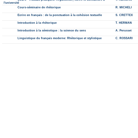
l'université
Cours-séminaire de rhétorique
R. MICHELI
Ecrire en français : de la ponctuation à la cohésion textuelle
S. CRETTEX
Introduction à la rhétorique
T. HERMAN
Introduction à la sémiotique : la science du sens
A. Perusset
Linguistique du français moderne: Rhétorique et stylistique
C. ROSSARI