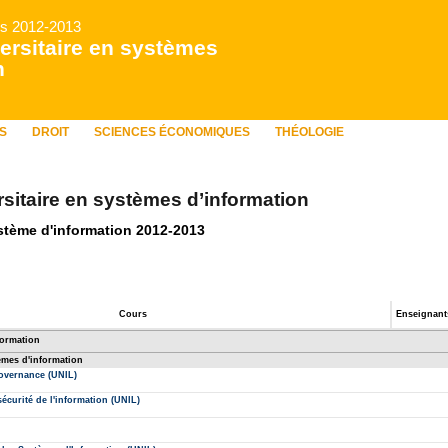
rs 2012-2013
versitaire en systèmes
n
S
DROIT
SCIENCES ÉCONOMIQUES
THÉOLOGIE
rsitaire en systèmes d’information