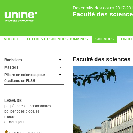
Descriptifs des cours 2017-20
Faculté des scienc
ACCUEIL
LETTRES ET SCIENCES HUMAINES
SCIENCES
DROIT
Faculté des sciences
Bachelors
Masters
Piliers en sciences pour
étudiants en FLSH
LEGENDE
ph: périodes hebdomadaires
pg: périodes globales
j: jours
dj: demi-jours
semestre d'automne