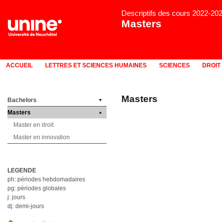
Descriptifs des cours 2022-20
Masters
ACCUEIL
LETTRES ET SCIENCES HUMAINES
SCIENCES
DROIT
Masters
Bachelors
Masters
Master en droit
Master en innovation
LEGENDE
ph: périodes hebdomadaires
pg: périodes globales
j: jours
dj: demi-jours