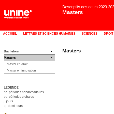
Descriptifs des cours 2023-20
Masters
ACCUEIL
LETTRES ET SCIENCES HUMAINES
SCIENCES
DROIT
Masters
Bachelors
Masters
Master en droit
Master en innovation
LEGENDE
ph: périodes hebdomadaires
pg: périodes globales
j: jours
dj: demi-jours