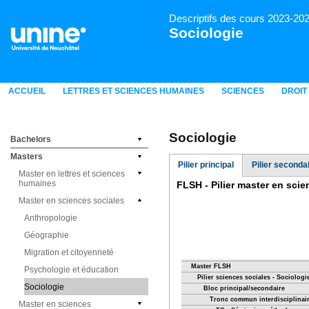
Descriptifs des cours 2023-20
Sociologie
ACCUEIL
LETTRES ET SCIENCES HUMAINES
SCIENCES
DROIT
Sociologie
Bachelors
Masters
Pilier principal
Pilier seconda
Master en lettres et sciences
humaines
Master en sciences sociales
Anthropologie
Géographie
Migration et citoyenneté
Psychologie et éducation
Sociologie
Master en sciences