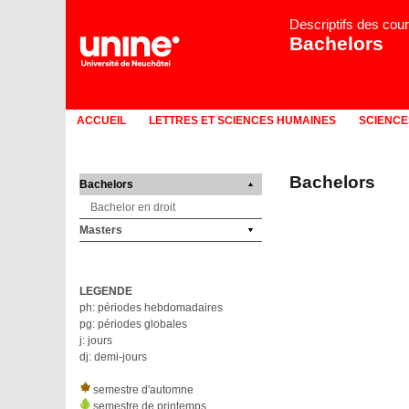
Descriptifs des cou
Bachelors
ACCUEIL
LETTRES ET SCIENCES HUMAINES
SCIENCE
Bachelors
Bachelors
Bachelor en droit
Masters
LEGENDE
ph: périodes hebdomadaires
pg: périodes globales
j: jours
dj: demi-jours
semestre d'automne
semestre de printemps