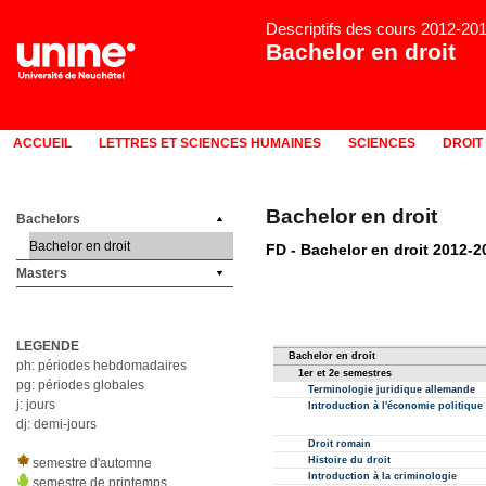
Descriptifs des cours 2012-20
Bachelor en droit
ACCUEIL
LETTRES ET SCIENCES HUMAINES
SCIENCES
DROIT
Bachelor en droit
Bachelors
Bachelor en droit
Masters
LEGENDE
ph: périodes hebdomadaires
pg: périodes globales
j: jours
dj: demi-jours
semestre d'automne
semestre de printemps