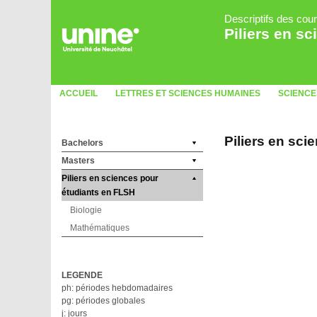
Descriptifs des cou
Piliers en s
ACCUEIL
LETTRES ET SCIENCES HUMAINES
SCIENCE
Piliers en sc
Bachelors
Masters
Piliers en sciences pour
étudiants en FLSH
Biologie
Mathématiques
LEGENDE
ph: périodes hebdomadaires
pg: périodes globales
j: jours