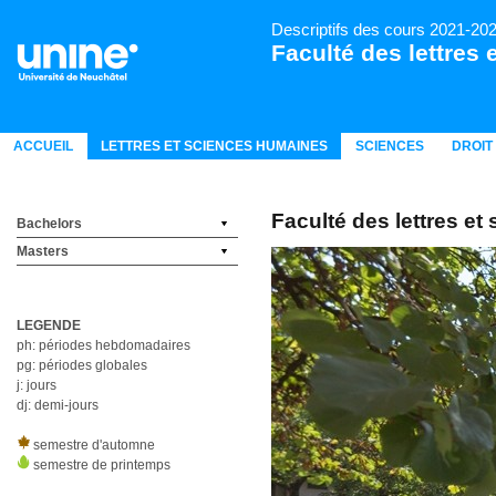
Descriptifs des cours 2021-20
Faculté des lettres
ACCUEIL
LETTRES ET SCIENCES HUMAINES
SCIENCES
DROIT
Faculté des lettres e
Bachelors
Masters
LEGENDE
ph: périodes hebdomadaires
pg: périodes globales
j: jours
dj: demi-jours
semestre d'automne
semestre de printemps