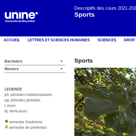
Descriptifs des cours 2021-20
Sports
ACCUEIL
LETTRES ET SCIENCES HUMAINES
SCIENCES
DROIT
Sports
Bachelors
Masters
LEGENDE
ph: périodes hebdomadaires
pg: périodes globales
j: jours
dj: demi-jours
semestre d'automne
semestre de printemps