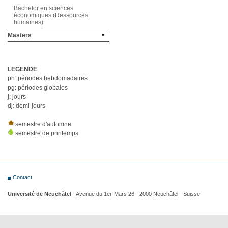
Bachelor en sciences
économiques (Ressources
humaines)
Masters
LEGENDE
ph: périodes hebdomadaires
pg: périodes globales
j: jours
dj: demi-jours
semestre d'automne
semestre de printemps
Contact
Université de Neuchâtel
- Avenue du 1er-Mars 26 - 2000 Neuchâtel - Suisse