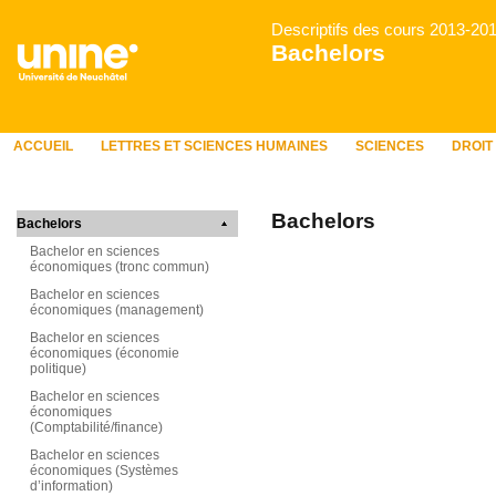
Descriptifs des cours 2013-20
Bachelors
ACCUEIL
LETTRES ET SCIENCES HUMAINES
SCIENCES
DROIT
Bachelors
Bachelors
Bachelor en sciences
économiques (tronc commun)
Bachelor en sciences
économiques (management)
Bachelor en sciences
économiques (économie
politique)
Bachelor en sciences
économiques
(Comptabilité/finance)
Bachelor en sciences
économiques (Systèmes
d’information)