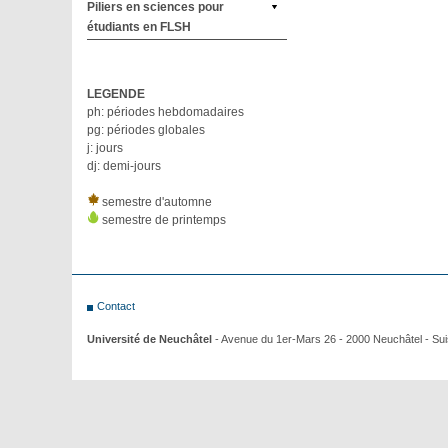
Piliers en sciences pour
étudiants en FLSH
LEGENDE
ph: périodes hebdomadaires
pg: périodes globales
j: jours
dj: demi-jours
semestre d'automne
semestre de printemps
Contact
Université de Neuchâtel
- Avenue du 1er-Mars 26 - 2000 Neuchâtel - Su