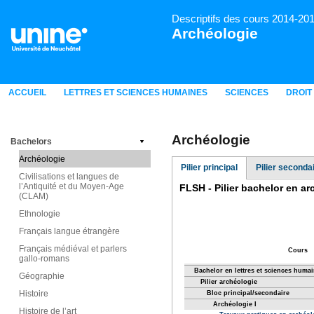
Descriptifs des cours 2014-20
Archéologie
ACCUEIL
LETTRES ET SCIENCES HUMAINES
SCIENCES
DROIT
Archéologie
Bachelors
Archéologie
Pilier principal
Pilier seconda
Civilisations et langues de
l’Antiquité et du Moyen-Age
(CLAM)
Ethnologie
Français langue étrangère
Français médiéval et parlers
gallo-romans
Géographie
Histoire
Histoire de l’art