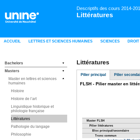
Descriptifs des cours 2014-20
Littératures
ACCUEIL
LETTRES ET SCIENCES HUMAINES
SCIENCES
DROIT
Littératures
Bachelors
Masters
Pilier principal
Pilier seconda
Master en lettres et sciences
humaines
Histoire
Histoire de l’art
Linguistique historique et
philologie française
Littératures
Pathologie du langage
Philosophie