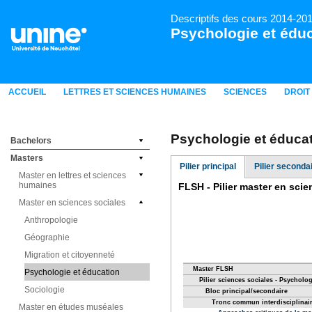
Descriptifs des cours 2014-20
Psychologie et édu
ACCUEIL
LETTRES ET SCIENCES HUMAINES
SCIENCES
DROIT
Psychologie et éduca
Bachelors
Masters
Pilier principal
Pilier seconda
Master en lettres et sciences
humaines
Master en sciences sociales
Anthropologie
Géographie
Migration et citoyenneté
Psychologie et éducation
Sociologie
Master en études muséales