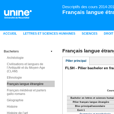
Descriptifs des cours 2014-20
Français langue étr
ACCUEIL
LETTRES ET SCIENCES HUMAINES
SCIENCES
DROIT
Français langue étran
Bachelors
Archéologie
Pilier principal
Civilisations et langues de
l’Antiquité et du Moyen-Age
(CLAM)
Ethnologie
Français langue étrangère
Français médiéval et parlers
gallo-romans
Géographie
Histoire
Histoire de l’art