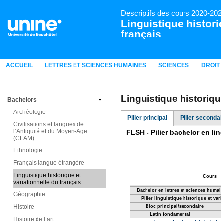
Descriptifs des cours 2020-20
Linguistique histori
français
ACCUEIL
LETTRES ET SCIENCES HUMAINES
SCIENCES
DROIT
Linguistique historiqu
Bachelors
Archéologie
Pilier principal
Pilier seconda
Civilisations et langues de
l’Antiquité et du Moyen-Age
(CLAM)
Ethnologie
Français langue étrangère
Linguistique historique et
variationnelle du français
Géographie
Histoire
Histoire de l’art